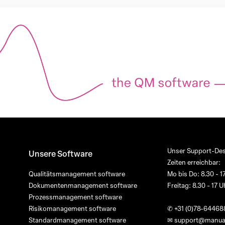
Unser Support-Des
Unsere Software
Zeiten erreichbar:
Qualitätsmanagement software
Mo bis Do: 8.30 - 1
Dokumentenmanagement software
Freitag: 8.30 - 17 U
Prozessmanagement software
Risikomanagement software
✆
+31 (0)78-64468
Standardmanagement software
✉
support@manua