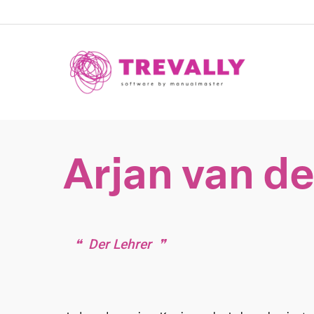
Skip
to
main
content
Arjan van d
Der Lehrer