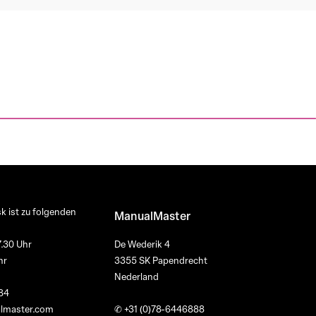
k ist zu folgenden
ManualMaster
7.30 Uhr
De Wederik 4
hr
3355 SK Papendrecht
Nederland
84
lmaster.com
✆
+31 (0)78-6446888