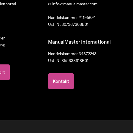
enportal
✉
info@manualmaster.com
Handelskammer 24195624
Ust. NL807367308B01
ren
ManualMaster International
ung
Handelskammer 64372243
Ust. NL855638618B01
ort
Kontakt