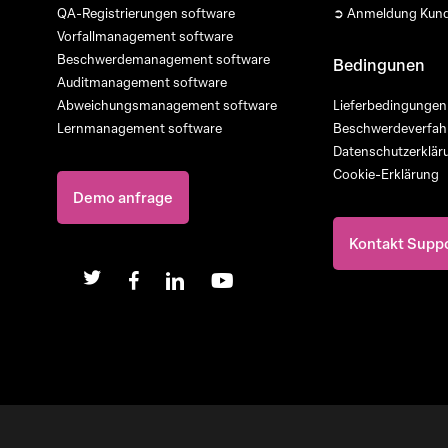
QA-Registrierungen software
➲ Anmeldung Kund
Vorfallmanagement software
Beschwerdemanagement software
Bedingunen
Auditmanagement software
Abweichungsmanagement software
Lieferbedingungen
Lernmanagement software
Beschwerdeverfah
Datenschutzerklär
Cookie-Erklärung
Demo anfrage
Kontakt Supp
twitter
facebook
linkedin
youtube