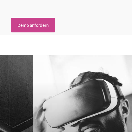
Demo anfordern
Learn
more