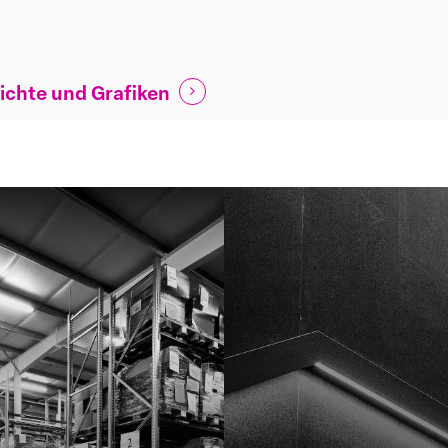
ichte und Grafiken
Learn
more