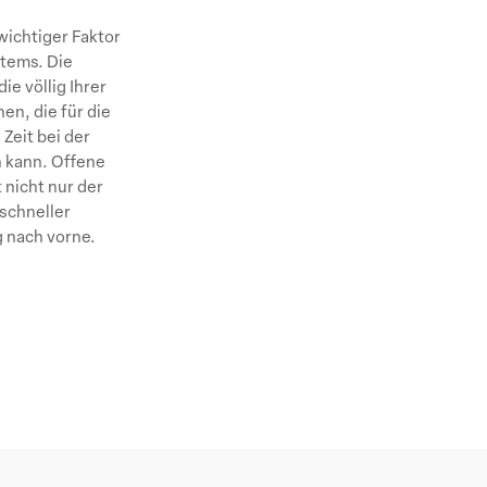
ichtiger Faktor
stems. Die
e völlig Ihrer
en, die für die
Zeit bei der
n kann. Offene
 nicht nur der
schneller
 nach vorne.