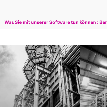
Was Sie mit unserer Software tun können : Ber
Learn
Learn
more
more