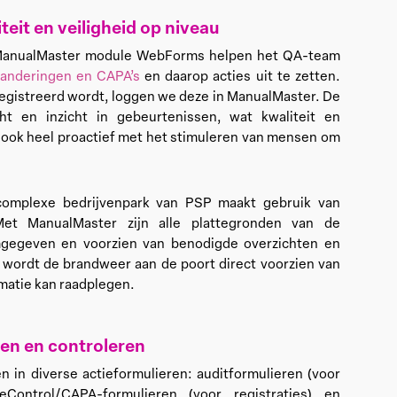
eit en veiligheid op niveau
ManualMaster module WebForms helpen het QA-team
randeringen en CAPA’s
en daarop acties uit te zetten.
registreerd wordt, loggen we deze in ManualMaster. De
ht en inzicht in gebeurtenissen, wat kwaliteit en
n ook heel proactief met het stimuleren van mensen om
complexe bedrijvenpark van PSP maakt gebruik van
Met ManualMaster zijn alle plattegronden van de
gegeven en voorzien van benodigde overzichten en
d wordt de brandweer aan de poort direct voorzien van
rmatie kan raadplegen.
ten en controleren
 in diverse actieformulieren: auditformulieren (voor
Control/CAPA-formulieren (voor registraties) en