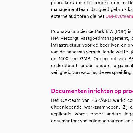
gebruikers mee te bereiken en makkel
managementteam dat goed gebruik kan
externe auditoren die het
QM-systee
Poonawalla Science Park B.V. (PSP) is
Het verzorgt vastgoedmanagement, o
infrastructuur voor de bedrijven en or
aan de hand van verschillende wettelij
en 14001 en GMP. Onderdeel van PS
ondersteunt onder andere organisa
veiligheid van vaccins, de verspreidin
Documenten inrichten op pr
Het QA-team van PSP/ARC werkt con
uiteenlopende werkzaamheden. Zij 
applicatie wordt onder andere in
documenten: van beleidsdocumenten en