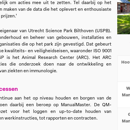
ijk om acties mee uit te zetten. Tel daarbij op het
 maken van de data die het oplevert en enthousiaste
m
prijzen.’
 eigenaar van Utrecht Science Park Bilthoven (USPB).
nderhoud en beheer van gebouwen, installaties en
ganisaties die op het park zijn gevestigd. Dat gebeurt
ke kwaliteits- en veiligheidseisen, waaronder ISO 9001
P is het Animal Research Center (ARC). Het ARC
Hoof
ties die onderzoek doen naar de ontwikkeling en
g van ziekten en immunologie.
ocessen
W
Man
tinue aan het op niveau houden en borgen van de
doen daarbij een beroep op ManualMaster. De QM-
gezet voor het loggen en up-to-date houden van
G
 werkinstructies, tot rapporten en contracten.
Man