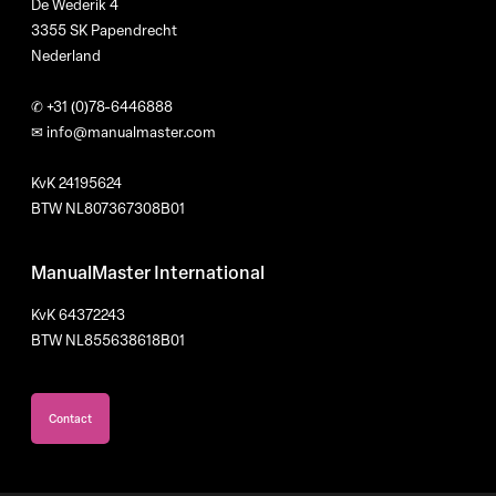
De Wederik 4
3355 SK Papendrecht
Nederland
✆
+31 (0)78-6446888
✉
info@manualmaster.com
KvK 24195624
BTW NL807367308B01
ManualMaster International
KvK 64372243
BTW NL855638618B01
Contact