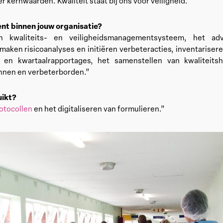
r kernwaarden. Kwaliteit staat bij ons voor veiligheid.”
nt binnen jouw organisatie?
n kwaliteits- en veiligheidsmanagementsysteem, het a
aken risicoanalyses en initiëren verbeteracties, inventarisere
n en kwartaalrapportages, het samenstellen van kwaliteit
annen en verbeterborden.”
ikt?
otocollen
en het digitaliseren van formulieren.”