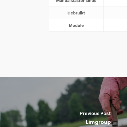
ManualMaster sinds
Gebruikt
Module
Previous Post
Limgroup