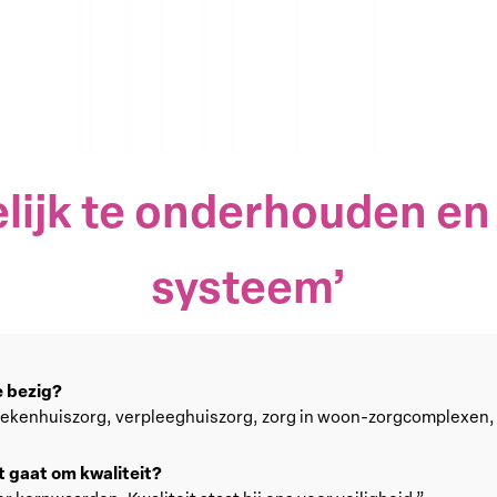
lijk te onderhouden en
systeem’
e bezig?
 ziekenhuiszorg, verpleeghuiszorg, zorg in woon-zorgcomplexen,
t gaat om kwaliteit?