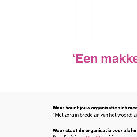
‘Een makke
Waar houdt jouw organisatie zich me
“Met zorg in brede zin van het woord:
Waar staat de organisatie voor als he