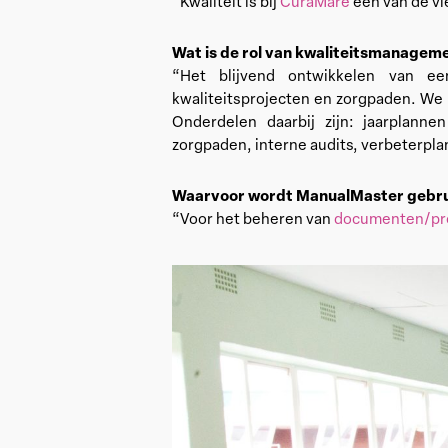
“Kwaliteit is bij
CuraMare
één van de vie
Wat is de rol van kwaliteitsmanageme
“Het blijvend ontwikkelen van ee
kwaliteitsprojecten en zorgpaden. We m
Onderdelen daarbij zijn: jaarplanne
zorgpaden, interne audits, verbeterpl
Waarvoor wordt ManualMaster gebru
“Voor het beheren van
documenten/pr