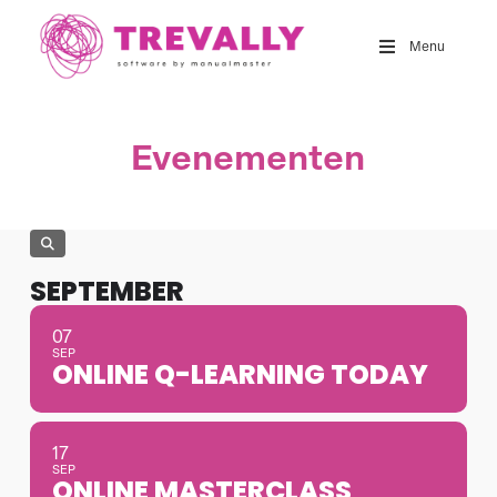
Skip
to
Menu
main
content
Evenementen
SEPTEMBER
07
SEP
ONLINE Q-LEARNING TODAY
17
SEP
ONLINE MASTERCLASS