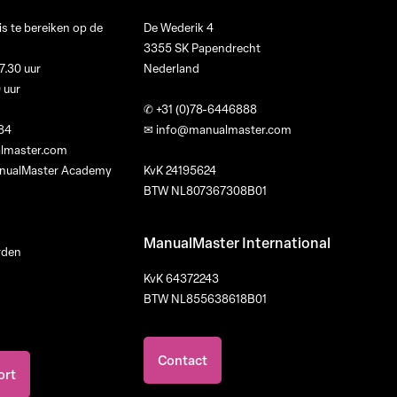
s te bereiken op de
De Wederik 4
3355 SK Papendrecht
7.30 uur
Nederland
0 uur
✆
+31 (0)78-6446888
84
✉
info@manualmaster.com
lmaster.com
ManualMaster Academy
KvK 24195624
BTW NL807367308B01
ManualMaster International
rden
KvK 64372243
BTW NL855638618B01
Contact
ort