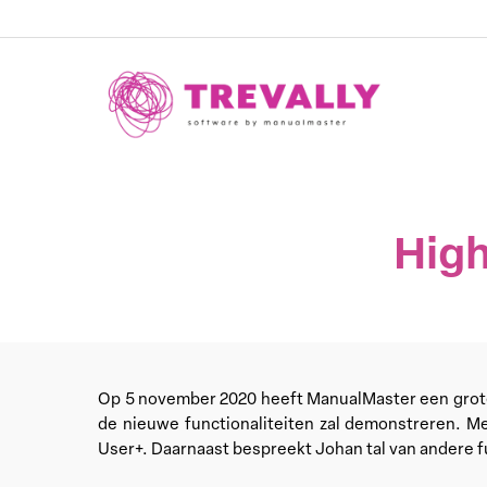
Skip
to
main
content
High
Op 5 november 2020 heeft ManualMaster een grote 
de nieuwe functionaliteiten zal demonstreren. M
User+. Daarnaast bespreekt Johan tal van andere fun