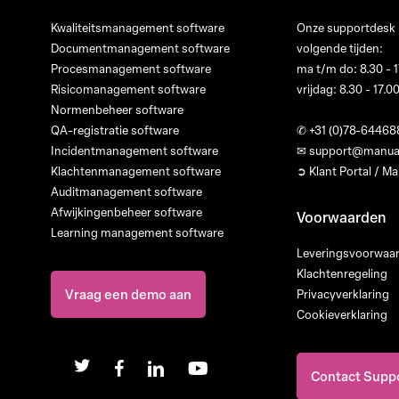
Kwaliteitsmanagement software
Onze supportdesk i
Documentmanagement software
volgende tijden:
Procesmanagement software
ma t/m do: 8.30 - 1
Risicomanagement software
vrijdag: 8.30 - 17.0
Normenbeheer software
QA-registratie software
✆
+31 (0)78-64468
Incidentmanagement software
✉
support@manua
Klachtenmanagement software
➲ Klant Portal / 
Auditmanagement software
Afwijkingenbeheer software
Voorwaarden
Learning management software
Leveringsvoorwaa
Klachtenregeling
Vraag een demo aan
Privacyverklaring
Cookieverklaring
twitter
facebook
linkedin
youtube
Contact Supp