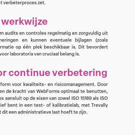
et verbeterproces zet.
 werkwijze
audits en controles regelmatig en zorgvuldig uit
neringen en kunnen eventuele bijlagen (zoals
formatie op één plek beschikbaar is. Dit bevordert
or laboratoria van cruciaal belang is.
r continue verbetering
tform voor kwaliteits- en risicomanagement. Door
 en de kracht van WebForms optimaal te benutten,
s aansluit op de eisen van zowel ISO 15189 als ISO
ef bent in een test- of kalibratielab, met Trevally
 dit een administratieve last hoeft te zijn.