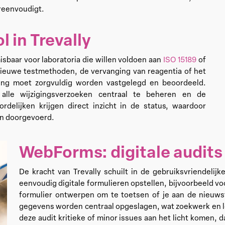
ereenvoudigt.
l in Trevally
sbaar voor laboratoria die willen voldoen aan
ISO 15189
of
 nieuwe testmethoden, de vervanging van reagentia of het
ging moet zorgvuldig worden vastgelegd en beoordeeld.
r alle wijzigingsverzoeken centraal te beheren en de
rdelijken krijgen direct inzicht in de status, waardoor
en doorgevoerd.
WebForms: digitale audits
De kracht van Trevally schuilt in de gebruiksvriendel
eenvoudig digitale formulieren opstellen, bijvoorbeeld v
formulier ontwerpen om te toetsen of je aan de nieuwst
gegevens worden centraal opgeslagen, wat zoekwerk en 
deze audit kritieke of minor issues aan het licht komen, 