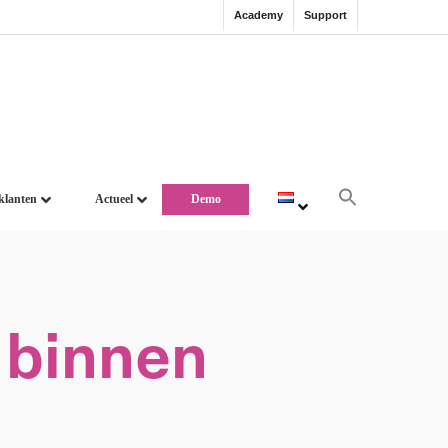
Academy
Support
klanten
Actueel
Demo
 binnen