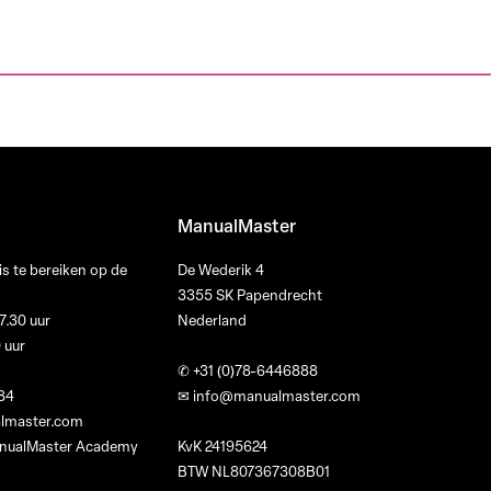
ManualMaster
s te bereiken op de
De Wederik 4
3355 SK Papendrecht
7.30 uur
Nederland
0 uur
✆
+31 (0)78-6446888
84
✉
info@manualmaster.com
lmaster.com
ManualMaster Academy
KvK 24195624
BTW NL807367308B01