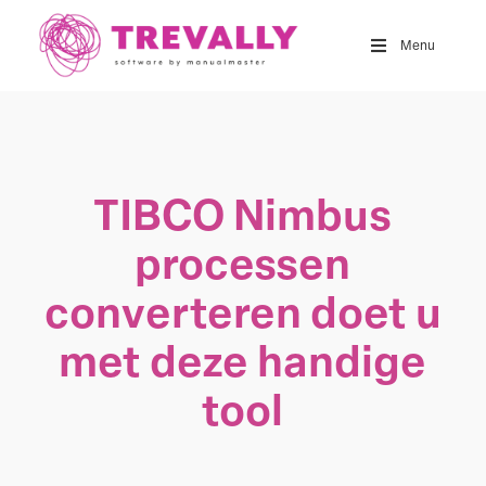
Skip
to
Menu
main
content
TIBCO Nimbus
processen
converteren doet u
met deze handige
tool