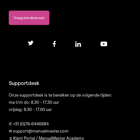
Vraag een demo aan
twitter
facebook
linkedin
youtube
Supportdesk
Onze supportdesk is te bereiken op de volgende tijden:
ma t/m do: 8.30 - 17.30 uur
vrijdag: 8.30 - 17.00 uur
✆
+31 (0)78-6446884
✉
support@manualmaster.com
➲ Klant Portal / ManualMaster Academy