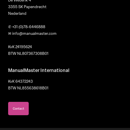
De Wederik 4
3355 SK Papendrecht
Nederland
✆
+31 (0)78-6446888
✉
info@manualmaster.com
KvK 24195624
BTW NL807367308B01
ManualMaster International
KvK 64372243
BTW NL855638618B01
Contact