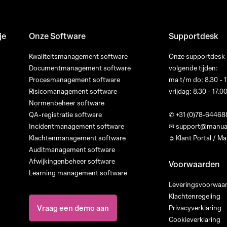
je
Onze Software
Supportdesk
Kwaliteitsmanagement software
Onze supportdesk i
Documentmanagement software
volgende tijden:
Procesmanagement software
ma t/m do: 8.30 - 1
Risicomanagement software
vrijdag: 8.30 - 17.0
Normenbeheer software
QA-registratie software
✆
+31 (0)78-64468
Incidentmanagement software
✉
support@manua
Klachtenmanagement software
➲ Klant Portal / 
Auditmanagement software
Afwijkingenbeheer software
Voorwaarden
Learning management software
Leveringsvoorwaa
Klachtenregeling
Vraag een demo aan
Privacyverklaring
Cookieverklaring