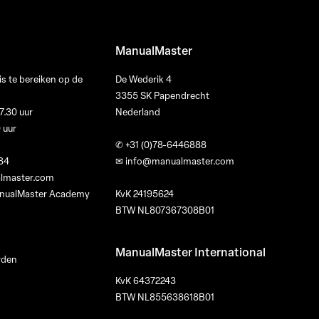
ManualMaster
s te bereiken op de
De Wederik 4
3355 SK Papendrecht
7.30 uur
Nederland
0 uur
✆
+31 (0)78-6446888
84
✉
info@manualmaster.com
lmaster.com
ManualMaster Academy
KvK 24195624
BTW NL807367308B01
ManualMaster International
rden
KvK 64372243
BTW NL855638618B01