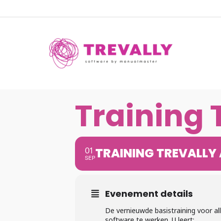
Skip
to
main
content
Training 
01
TRAINING TREVALLY
SEP
Evenement details
De vernieuwde basistraining voor all
software te werken. U leert: