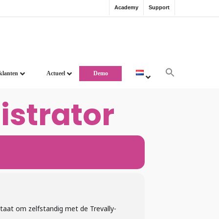
Academy
Support
klanten
Actueel
Demo
istrator
staat om zelfstandig met de Trevally-