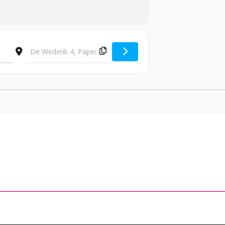
Destination Address - Training Trevally Administrator 
nen?
nen?
en ga hiermee akkoord.