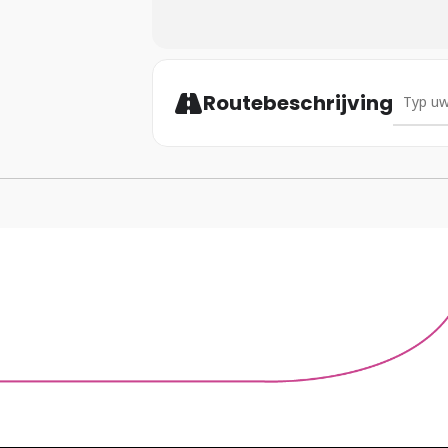
Address
Routebeschrijving
Schrijf u in via he