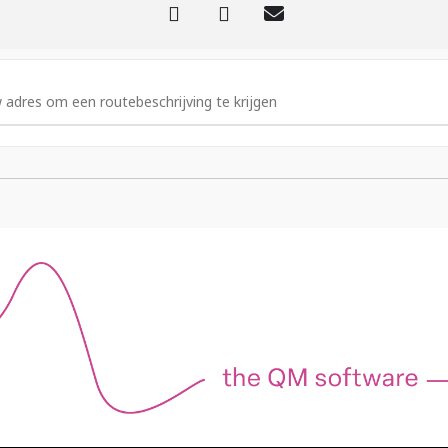
Uw emailadres
 - Training Trevally Administrator [DNqT9WVkr]
Bent u Academy student?
Ja
Nee
t onderstaande formulier
Wanneer wilt u de eerste trainingsdag bijwo
Wanneer wilt u de tweede trainingsdag bijwo
Ik heb de
Privacyverklaring
gelezen/begrepen 
Ik ga akkoord