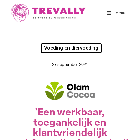
Skip
to
Menu
main
content
Voeding en diervoeding
27 september 2021
'Een werkbaar,
toegankelijk en
klantvriendelijk